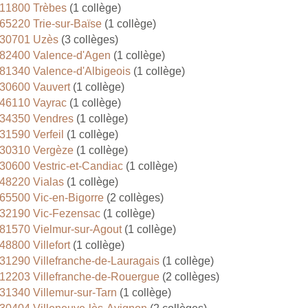
11800 Trèbes
(1 collège)
65220 Trie-sur-Baïse
(1 collège)
30701 Uzès
(3 collèges)
82400 Valence-d'Agen
(1 collège)
81340 Valence-d'Albigeois
(1 collège)
30600 Vauvert
(1 collège)
46110 Vayrac
(1 collège)
34350 Vendres
(1 collège)
31590 Verfeil
(1 collège)
30310 Vergèze
(1 collège)
30600 Vestric-et-Candiac
(1 collège)
48220 Vialas
(1 collège)
65500 Vic-en-Bigorre
(2 collèges)
32190 Vic-Fezensac
(1 collège)
81570 Vielmur-sur-Agout
(1 collège)
48800 Villefort
(1 collège)
31290 Villefranche-de-Lauragais
(1 collège)
12203 Villefranche-de-Rouergue
(2 collèges)
31340 Villemur-sur-Tarn
(1 collège)