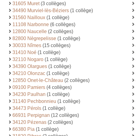
31605 Muret
(3 collèges)
34490 Murviel-lès-Béziers
(1 collège)
31560 Nailloux
(1 collège)
11108 Narbonne
(6 collèges)
12800 Naucelle
(2 collèges)
82800 Nègrepelisse
(1 collège)
30033 Nîmes
(15 collèges)
31410 Noé
(1 collège)
32110 Nogaro
(1 collège)
34390 Olargues
(1 collège)
34210 Olonzac
(1 collège)
12850 Onet-le-Château
(2 collèges)
09100 Pamiers
(4 collèges)
34230 Paulhan
(1 collège)
31140 Pechbonnieu
(1 collège)
34473 Pérols
(1 collège)
66931 Perpignan
(12 collèges)
34120 Pézenas
(2 collèges)
66380 Pia
(1 collège)