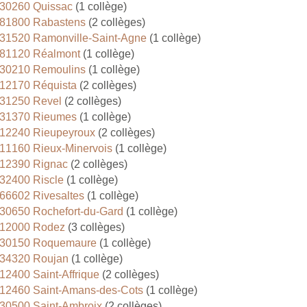
30260 Quissac
(1 collège)
81800 Rabastens
(2 collèges)
31520 Ramonville-Saint-Agne
(1 collège)
81120 Réalmont
(1 collège)
30210 Remoulins
(1 collège)
12170 Réquista
(2 collèges)
31250 Revel
(2 collèges)
31370 Rieumes
(1 collège)
12240 Rieupeyroux
(2 collèges)
11160 Rieux-Minervois
(1 collège)
12390 Rignac
(2 collèges)
32400 Riscle
(1 collège)
66602 Rivesaltes
(1 collège)
30650 Rochefort-du-Gard
(1 collège)
12000 Rodez
(3 collèges)
30150 Roquemaure
(1 collège)
34320 Roujan
(1 collège)
12400 Saint-Affrique
(2 collèges)
12460 Saint-Amans-des-Cots
(1 collège)
30500 Saint-Ambroix
(2 collèges)