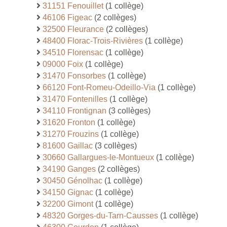
31151 Fenouillet
(1 collège)
46106 Figeac
(2 collèges)
32500 Fleurance
(2 collèges)
48400 Florac-Trois-Rivières
(1 collège)
34510 Florensac
(1 collège)
09000 Foix
(1 collège)
31470 Fonsorbes
(1 collège)
66120 Font-Romeu-Odeillo-Via
(1 collège)
31470 Fontenilles
(1 collège)
34110 Frontignan
(3 collèges)
31620 Fronton
(1 collège)
31270 Frouzins
(1 collège)
81600 Gaillac
(3 collèges)
30660 Gallargues-le-Montueux
(1 collège)
34190 Ganges
(2 collèges)
30450 Génolhac
(1 collège)
34150 Gignac
(1 collège)
32200 Gimont
(1 collège)
48320 Gorges-du-Tarn-Causses
(1 collège)