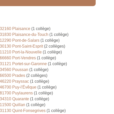
32160 Plaisance
(1 collège)
31830 Plaisance-du-Touch
(1 collège)
12290 Pont-de-Salars
(1 collège)
30130 Pont-Saint-Esprit
(2 collèges)
11210 Port-la-Nouvelle
(1 collège)
66660 Port-Vendres
(1 collège)
31121 Portet-sur-Garonne
(1 collège)
34560 Poussan
(1 collège)
66500 Prades
(2 collèges)
46220 Prayssac
(1 collège)
46700 Puy-l'Évêque
(1 collège)
81700 Puylaurens
(1 collège)
34310 Quarante
(1 collège)
11500 Quillan
(1 collège)
31130 Quint-Fonsegrives
(1 collège)