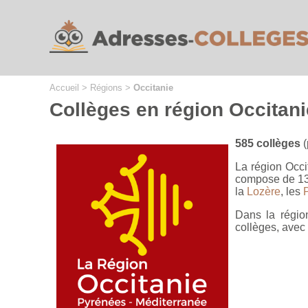
Cookies management panel
Accueil
>
Régions
>
Occitanie
Collèges en région Occitani
585 collèges
(
La région Occi
compose de 13 
la
Lozère
, les
Dans la régio
collèges, avec 