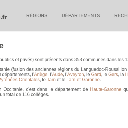
RÉGIONS
DÉPARTEMENTS
RECH
e
publics et privés) sont présents dans 358 communes dans les 
tanie (fusion des anciennes régions du Languedoc-Roussillon e
départements, l'
Ariège
, l'
Aude
, l'
Aveyron
, le
Gard
, le
Gers
, la
H
Pyrénées-Orientales
, le
Tarn
et le
Tarn-et-Garonne
.
n Occitanie, c'est dans le département de
Haute-Garonne
qu
un total de 116 collèges.