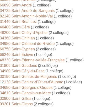
66690 Saint-André
(1 collège)
34725 Saint-André-de-Sangonis
(1 collège)
82140 Saint-Antonin-Noble-Val
(1 collège)
31440 Saint-Béat-Lez
(1 collège)
46400 Saint-Céré
(1 collège)
48200 Saint-Chély-d'Apcher
(2 collèges)
34360 Saint-Chinian
(1 collège)
34980 Saint-Clément-de-Rivière
(1 collège)
66750 Saint-Cyprien
(2 collèges)
66240 Saint-Estève
(1 collège)
48330 Saint-Étienne-Vallée-Française
(1 collège)
31806 Saint-Gaudens
(3 collèges)
34980 Saint-Gély-du-Fesc
(1 collège)
30190 Saint-Geniès-de-Malgoirès
(1 collège)
12130 Saint-Geniez-d'Olt-et-d'Aubrac
(1 collège)
34680 Saint-Georges-d'Orques
(1 collège)
34610 Saint-Gervais-sur-Mare
(1 collège)
30800 Saint-Gilles
(1 collège)
09201 Saint-Girons
(2 collèges)