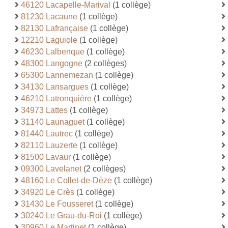
46120 Lacapelle-Marival
(1 collège)
81230 Lacaune
(1 collège)
82130 Lafrançaise
(1 collège)
12210 Laguiole
(1 collège)
46230 Lalbenque
(1 collège)
48300 Langogne
(2 collèges)
65300 Lannemezan
(1 collège)
34130 Lansargues
(1 collège)
46210 Latronquière
(1 collège)
34973 Lattes
(1 collège)
31140 Launaguet
(1 collège)
81440 Lautrec
(1 collège)
82110 Lauzerte
(1 collège)
81500 Lavaur
(1 collège)
09300 Lavelanet
(2 collèges)
48160 Le Collet-de-Dèze
(1 collège)
34920 Le Crès
(1 collège)
31430 Le Fousseret
(1 collège)
30240 Le Grau-du-Roi
(1 collège)
30960 Le Martinet
(1 collège)