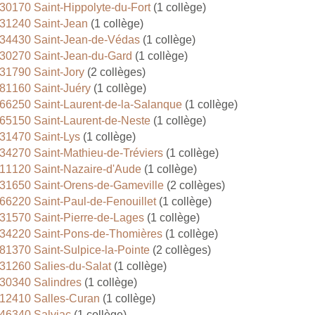
30170 Saint-Hippolyte-du-Fort
(1 collège)
31240 Saint-Jean
(1 collège)
34430 Saint-Jean-de-Védas
(1 collège)
30270 Saint-Jean-du-Gard
(1 collège)
31790 Saint-Jory
(2 collèges)
81160 Saint-Juéry
(1 collège)
66250 Saint-Laurent-de-la-Salanque
(1 collège)
65150 Saint-Laurent-de-Neste
(1 collège)
31470 Saint-Lys
(1 collège)
34270 Saint-Mathieu-de-Tréviers
(1 collège)
11120 Saint-Nazaire-d'Aude
(1 collège)
31650 Saint-Orens-de-Gameville
(2 collèges)
66220 Saint-Paul-de-Fenouillet
(1 collège)
31570 Saint-Pierre-de-Lages
(1 collège)
34220 Saint-Pons-de-Thomières
(1 collège)
81370 Saint-Sulpice-la-Pointe
(2 collèges)
31260 Salies-du-Salat
(1 collège)
30340 Salindres
(1 collège)
12410 Salles-Curan
(1 collège)
46340 Salviac
(1 collège)