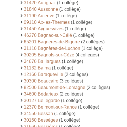
31420 Aurignac
(1 collège)
31840 Aussonne
(1 collège)
31190 Auterive
(1 collège)
09110 Ax-les-Thermes
(1 collège)
31450 Ayguesvives
(1 collège)
46270 Bagnac-sur-Célé
(1 collège)
65201 Bagnères-de-Bigorre
(2 collèges)
31110 Bagnères-de-Luchon
(1 collège)
30205 Bagnols-sur-Cèze
(4 collèges)
34670 Baillargues
(1 collège)
31132 Balma
(1 collège)
12160 Baraqueville
(2 collèges)
30300 Beaucaire
(3 collèges)
82500 Beaumont-de-Lomagne
(2 collèges)
34600 Bédarieux
(2 collèges)
30127 Bellegarde
(1 collège)
12370 Belmont-sur-Rance
(1 collège)
34550 Bessan
(1 collège)
30160 Bessèges
(1 collège)
31660 Bessières
(1 collège)