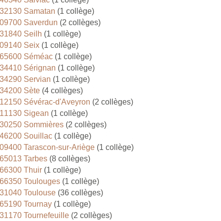
32130 Samatan
(1 collège)
09700 Saverdun
(2 collèges)
31840 Seilh
(1 collège)
09140 Seix
(1 collège)
65600 Séméac
(1 collège)
34410 Sérignan
(1 collège)
34290 Servian
(1 collège)
34200 Sète
(4 collèges)
12150 Sévérac-d'Aveyron
(2 collèges)
11130 Sigean
(1 collège)
30250 Sommières
(2 collèges)
46200 Souillac
(1 collège)
09400 Tarascon-sur-Ariège
(1 collège)
65013 Tarbes
(8 collèges)
66300 Thuir
(1 collège)
66350 Toulouges
(1 collège)
31040 Toulouse
(36 collèges)
65190 Tournay
(1 collège)
31170 Tournefeuille
(2 collèges)