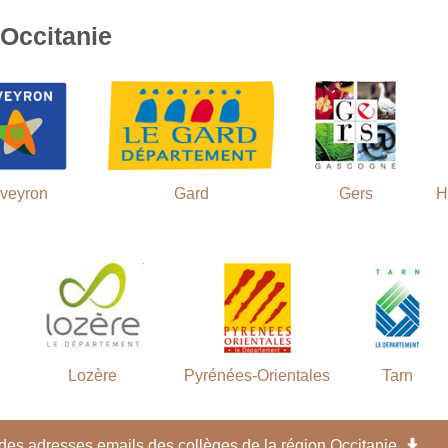
 Occitanie
veyron
Gard
Gers
H
Lozère
Pyrénées-Orientales
Tarn
 des adresses emails des collèges de la région Occitanie.