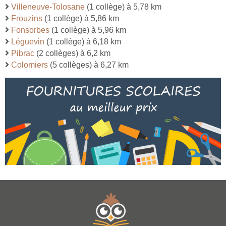
Villeneuve-Tolosane
(1 collège) à 5,78 km
Frouzins
(1 collège) à 5,86 km
Fonsorbes
(1 collège) à 5,96 km
Léguevin
(1 collège) à 6,18 km
Pibrac
(2 collèges) à 6,2 km
Colomiers
(5 collèges) à 6,27 km