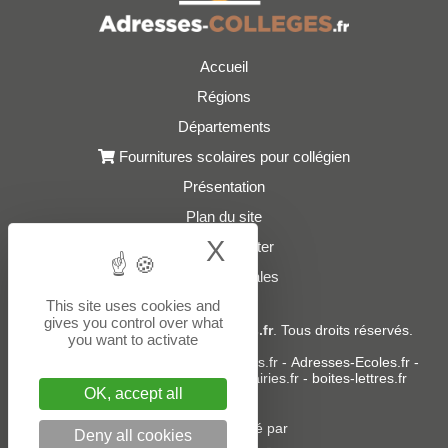
Accueil
Régions
Départements
Fournitures scolaires pour collégien
Présentation
Plan du site
X
Hide cookie bann
Nous contacter
Mentions légales
This site uses cookies and
gives you control over what
© 2021 - 2026
Adresses-Colleges.fr
. Tous droits réservés.
you want to activate
Sites partenaires :
donneespubliques.fr
-
Adresses-Ecoles.fr
-
Adresses-Lycees.fr
-
Adresses-Mairies.fr
-
boites-lettres.fr
OK, accept all
Un service édité par
Deny all cookies