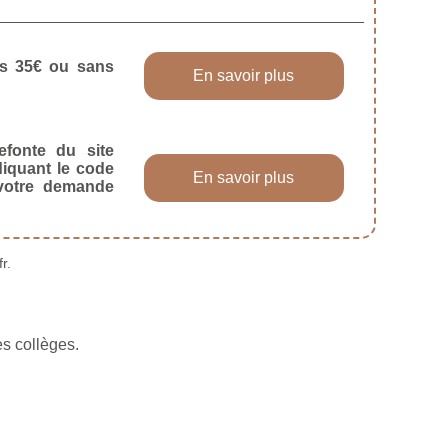
dès 35€ ou sans
En savoir plus
efonte du site
diquant le code
En savoir plus
 votre demande
r.
es collèges.