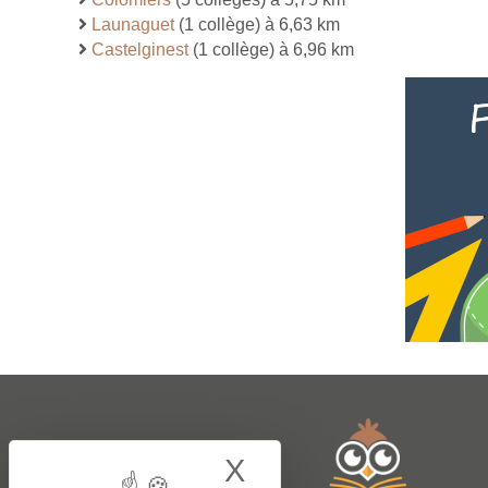
Launaguet
(1 collège) à 6,63 km
Castelginest
(1 collège) à 6,96 km
X
Hide cookie bann