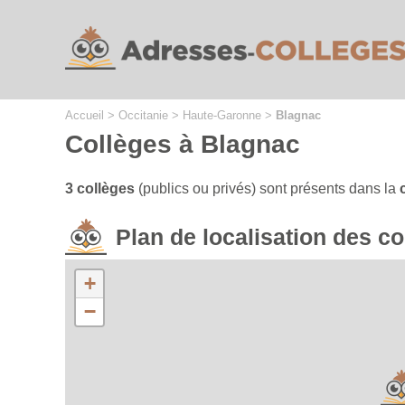
Cookies management panel
Accueil
>
Occitanie
>
Haute-Garonne
>
Blagnac
Collèges à Blagnac
3 collèges
(publics ou privés) sont présents dans la
Plan de localisation des 
+
−