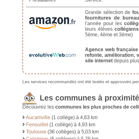
Grande sélection de
fo
fournitures de burea
l'année pour les
collèg
leurs élèves
collégiens
5ème, 4ème et 3ème)
Agence web française
refonte, amélioration, v
site internet
depuis plus
Les services recommandés ont été testés et approuvés pend
Les communes à proximité
Découvrez les
communes les plus proches de cell
Aucamville
(1 collège) à 4,63 km
Fenouillet
(1 collège) à 4,93 km
Toulouse
(36 collèges) à 5,03 km
Colomiers
(5 collèges) à 5,75 km