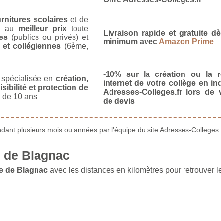
urnitures scolaires
et de
u
au
meilleur prix
toute
Livraison rapide et gratuite 
es
(publics ou privés) et
minimum avec
Amazon Prime
 et collégiennes
(6ème,
-10% sur la création ou la r
spécialisée en
création,
internet de votre collège en in
isibilité et protection de
Adresses-Colleges.fr lors de
 de 10 ans
de devis
ant plusieurs mois ou années par l'équipe du site Adresses-Colleges.f
 de Blagnac
e de Blagnac
avec les distances en kilomètres pour retrouver l