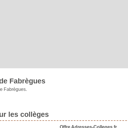
 de Fabrègues
ne Fabrègues.
r les collèges
Offre Adresses-Colleges.fr