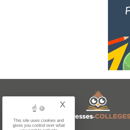
X
Hide cookie bann
This site uses cookies and
gives you control over what