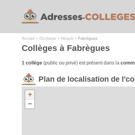
Cookies management panel
Accueil
>
Occitanie
>
Hérault
>
Fabrègues
Collèges à Fabrègues
1 collège
(public ou privé) est présent dans la
commu
Plan de localisation de l'
+
−