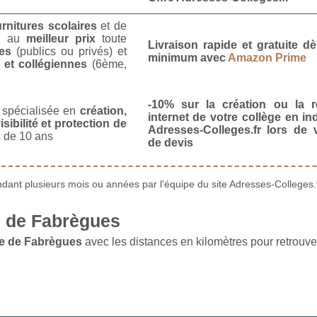
urnitures scolaires
et de
u
au
meilleur prix
toute
Livraison rapide et gratuite 
es
(publics ou privés) et
minimum avec
Amazon Prime
 et collégiennes
(6ème,
-10% sur la création ou la r
spécialisée en
création,
internet de votre collège en in
isibilité et protection de
Adresses-Colleges.fr lors de
 de 10 ans
de devis
ant plusieurs mois ou années par l'équipe du site Adresses-Colleges.f
 de Fabrègues
le de Fabrègues
avec les distances en kilomètres pour retrouver