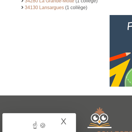
34280 La Grande-Motte
(1 collège)
34130 Lansargues
(1 collège)
X
Hide cookie bann