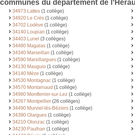
s communes du département de l'Hérau
34973 Lattes
(1 collège)
34920 Le Crès
(1 collège)
34702 Lodève
(1 collège)
34140 Loupian
(1 collège)
34403 Lunel
(3 collèges)
34480 Magalas
(1 collège)
34340 Marseillan
(1 collège)
34590 Marsillargues
(1 collège)
34130 Mauguio
(1 collège)
34140 Mèze
(1 collège)
34530 Montagnac
(1 collège)
34570 Montarnaud
(1 collège)
34980 Montferrier-sur-Lez
(1 collège)
34267 Montpellier
(26 collèges)
34490 Murviel-lès-Béziers
(1 collège)
34390 Olargues
(1 collège)
34210 Olonzac
(1 collège)
34230 Paulhan
(1 collège)