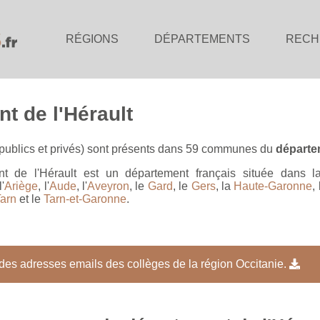
RÉGIONS
DÉPARTEMENTS
RECH
t de l'Hérault
publics et privés) sont présents dans 59 communes du
départem
t de l'Hérault est un département français située dans 
'
Ariège
, l'
Aude
, l'
Aveyron
, le
Gard
, le
Gers
, la
Haute-Garonne
,
arn
et le
Tarn-et-Garonne
.
 des adresses emails des collèges de la région Occitanie.