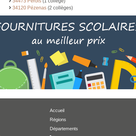
34473 Pérols
(1 collège)
34120 Pézenas
(2 collèges)
Accueil
Régions
er
Départements