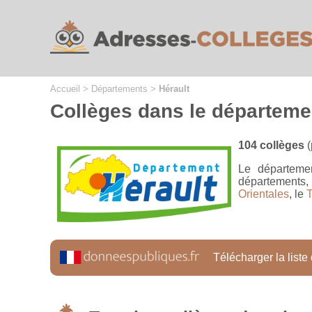
Cookies management panel
Accueil
>
Départements
>
Hérault
Collèges dans le départemen
104 collèges
(
Le départemen
départements, l
Orientales
, le
T
Télécharger la liste