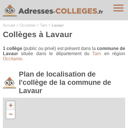
Cookies management panel
Accueil
>
Occitanie
>
Tarn
>
Lavaur
Collèges à Lavaur
1 collège
(public ou privé) est présent dans la
commune de
Lavaur
située dans le département du
Tarn
en région
Occitanie
.
Plan de localisation de
l'collège de la commune de
Lavaur
+
−