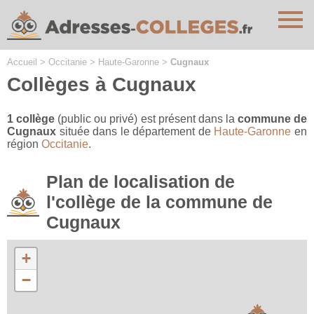
Cookies management panel
Accueil
>
Occitanie
>
Haute-Garonne
>
Cugnaux
Collèges à Cugnaux
1 collège
(public ou privé) est présent dans la
commune de
Cugnaux
située dans le département de
Haute-Garonne
en
région
Occitanie
.
Plan de localisation de
l'collège de la commune de
Cugnaux
+
−