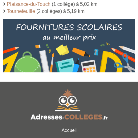
Plaisance-du-Touch
(1 collège) à 5,02 km
Tournefeuille
(2 collèges) à 5,19 km
Accueil