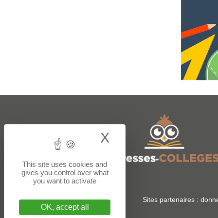
X
Hide cookie bann
This site uses cookies and
gives you control over what
you want to activate
Sites partenaires :
donne
OK, accept all