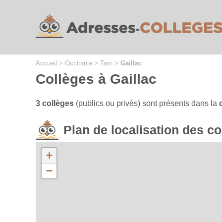
Cookies management panel
Accueil
>
Occitanie
>
Tarn
>
Gaillac
Collèges à Gaillac
3 collèges
(publics ou privés) sont présents dans la
Plan de localisation des c
+
−