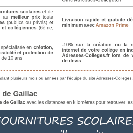
urnitures scolaires
et de
u
au
meilleur prix
toute
Livraison rapide et gratuite 
es
(publics ou privés) et
minimum avec
Amazon Prime
 et collégiennes
(6ème,
-10% sur la création ou la r
spécialisée en
création,
internet de votre collège en in
isibilité et protection de
Adresses-Colleges.fr lors de
 de 10 ans
de devis
ant plusieurs mois ou années par l'équipe du site Adresses-Colleges.f
de Gaillac
 de Gaillac
avec les distances en kilomètres pour retrouver les