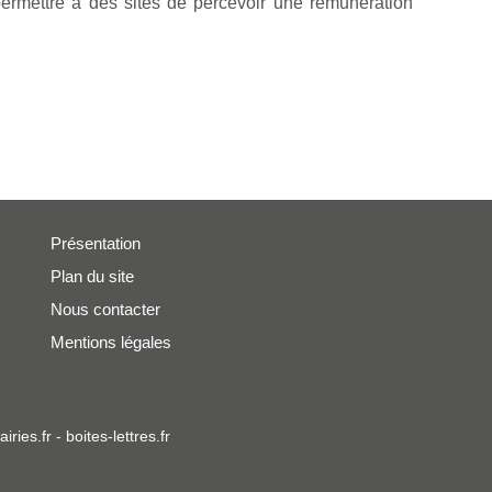
ermettre à des sites de percevoir une rémunération
Présentation
Plan du site
Nous contacter
Mentions légales
iries.fr
-
boites-lettres.fr