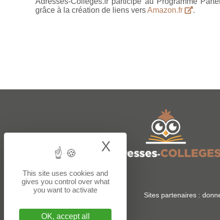
Adresses-Colleges.fr participe au Programme Parte
grâce à la création de liens vers
Amazon.fr
.
X
Hide cookie bann
This site uses cookies and
gives you control over what
you want to activate
Sites partenaires :
donne
OK, accept all