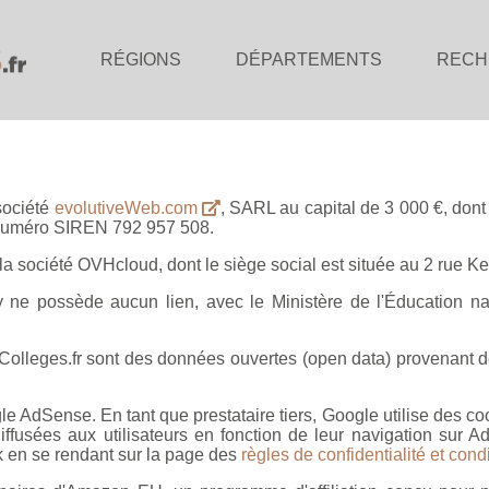
RÉGIONS
DÉPARTEMENTS
RECH
 société
evolutiveWeb.com
, SARL au capital de 3 000 €, dont
 numéro SIREN 792 957 508.
r la société OVHcloud, dont le siège social est située au 2 rue
 n'y ne possède aucun lien, avec le Ministère de l'Éducation 
Colleges.fr sont des données ouvertes (open data) provenant de
gle AdSense. En tant que prestataire tiers, Google utilise des c
usées aux utilisateurs en fonction de leur navigation sur Adre
ck en se rendant sur la page des
règles de confidentialité et condi