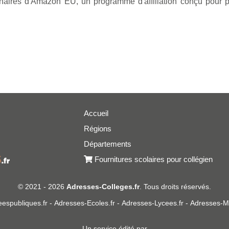
naires d'Amazon EU, un programme d'affiliation conçu pour p
Accueil
Régions
Départements
er
Fournitures scolaires pour collégien
© 2021 - 2026
Adresses-Colleges.fr
. Tous droits réservés.
espubliques.fr
-
Adresses-Ecoles.fr
-
Adresses-Lycees.fr
-
Adresses-Ma
Un service édité par