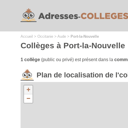
Cookies management panel
Accueil
>
Occitanie
>
Aude
>
Port-la-Nouvelle
Collèges à Port-la-Nouvelle
1 collège
(public ou privé) est présent dans la
commu
Plan de localisation de l'
+
−