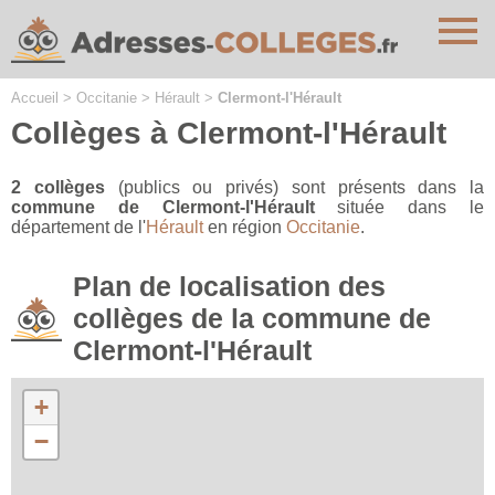
Cookies management panel
Accueil
>
Occitanie
>
Hérault
>
Clermont-l'Hérault
Collèges à Clermont-l'Hérault
2 collèges
(publics ou privés) sont présents dans la
commune de Clermont-l'Hérault
située dans le
département de l'
Hérault
en région
Occitanie
.
Plan de localisation des
collèges de la commune de
Clermont-l'Hérault
+
−