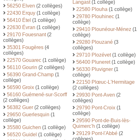
Langast
(1 collège)
56250 Elven
(2 collèges)
22580 Plouha
(1 collège)
22430 Erquy
(1 collège)
29780 Plouhinec
(1
56410 Étel
(1 collège)
collège)
22630 Évran
(1 collège)
29410 Plounéour-Ménez
(1
29170 Fouesnant
(2
collège)
collèges)
29280 Plouzané
(3
35301 Fougères
(4
collèges)
collèges)
29710 Plozévet
(1 collège)
22570 Gouarec
(1 collège)
56400 Pluneret
(1 collège)
56110 Gourin
(2 collèges)
56330 Pluvigner
(1
56390 Grand-Champ
(1
collège)
collège)
22150 Plœuc-L'Hermitage
56590 Groix
(1 collège)
(2 collèges)
56160 Guémené-sur-Scorff
29930 Pont-Aven
(2
(2 collèges)
collèges)
56382 Guer
(2 collèges)
29790 Pont-Croix
(1
collège)
29650 Guerlesquin
(1
collège)
29590 Pont-de-Buis-lès-
Quimerc'h
(1 collège)
35580 Guichen
(1 collège)
29129 Pont-l'Abbé
(2
56520 Guidel
(1 collège)
collèges)