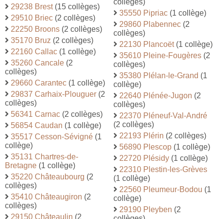
collèges)
29238 Brest
(15 collèges)
35550 Pipriac
(1 collège)
29510 Briec
(2 collèges)
29860 Plabennec
(2
22250 Broons
(2 collèges)
collèges)
35170 Bruz
(2 collèges)
22130 Plancoët
(1 collège)
22160 Callac
(1 collège)
35610 Pleine-Fougères
(2
35260 Cancale
(2
collèges)
collèges)
35380 Plélan-le-Grand
(1
29660 Carantec
(1 collège)
collège)
29837 Carhaix-Plouguer
(2
22640 Plénée-Jugon
(2
collèges)
collèges)
56341 Carnac
(2 collèges)
22370 Pléneuf-Val-André
(2 collèges)
56854 Caudan
(1 collège)
22193 Plérin
(2 collèges)
35517 Cesson-Sévigné
(1
collège)
56890 Plescop
(1 collège)
35131 Chartres-de-
22720 Plésidy
(1 collège)
Bretagne
(1 collège)
22310 Plestin-les-Grèves
35220 Châteaubourg
(2
(1 collège)
collèges)
22560 Pleumeur-Bodou
(1
35410 Châteaugiron
(2
collège)
collèges)
29190 Pleyben
(2
29150 Châteaulin
(2
collèges)