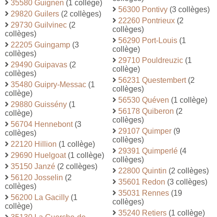
35580 Guignen
(1 collège)
56300 Pontivy
(3 collèges)
29820 Guilers
(2 collèges)
22260 Pontrieux
(2
29730 Guilvinec
(2
collèges)
collèges)
56290 Port-Louis
(1
22205 Guingamp
(3
collège)
collèges)
29710 Pouldreuzic
(1
29490 Guipavas
(2
collège)
collèges)
56231 Questembert
(2
35480 Guipry-Messac
(1
collèges)
collège)
56530 Quéven
(1 collège)
29880 Guissény
(1
56178 Quiberon
(2
collège)
collèges)
56704 Hennebont
(3
29107 Quimper
(9
collèges)
collèges)
22120 Hillion
(1 collège)
29391 Quimperlé
(4
29690 Huelgoat
(1 collège)
collèges)
35150 Janzé
(2 collèges)
22800 Quintin
(2 collèges)
56120 Josselin
(2
35601 Redon
(3 collèges)
collèges)
35031 Rennes
(19
56200 La Gacilly
(1
collèges)
collège)
35240 Retiers
(1 collège)