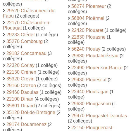
collèges)
56274 Ploemeur
(2
29520 Châteauneuf-du-
collèges)
Faou
(2 collèges)
56804 Ploërmel
(2
22170 Châtelaudren-
collèges)
Plouagat
(1 collège)
22420 Plouaret
(1 collège)
29233 Cléder
(1 collège)
22830 Plouasne
(1
35270 Combourg
(2
collège)
collèges)
56240 Plouay
(2 collèges)
29182 Concarneau
(3
29830 Ploudalmézeau
(2
collèges)
collèges)
22320 Corlay
(1 collège)
22490 Plouër-sur-Rance
(2
22130 Créhen
(1 collège)
collèges)
35320 Crevin
(1 collège)
29430 Plouescat
(2
collèges)
29160 Crozon
(2 collèges)
22440 Ploufragan
(1
29460 Daoulas
(1 collège)
collège)
22100 Dinan
(4 collèges)
29630 Plougasnou
(1
35801 Dinard
(2 collèges)
collège)
35120 Dol-de-Bretagne
(2
29470 Plougastel-Daoulas
collèges)
(2 collèges)
29174 Douarnenez
(2
22150 Plouguenast-
collèges)