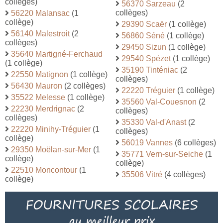
collèges)
56370 Sarzeau
(2
collèges)
56220 Malansac
(1
collège)
29390 Scaër
(1 collège)
56140 Malestroit
(2
56860 Séné
(1 collège)
collèges)
29450 Sizun
(1 collège)
35640 Martigné-Ferchaud
29540 Spézet
(1 collège)
(1 collège)
35190 Tinténiac
(2
22550 Matignon
(1 collège)
collèges)
56430 Mauron
(2 collèges)
22220 Tréguier
(1 collège)
35522 Melesse
(1 collège)
35560 Val-Couesnon
(2
22230 Merdrignac
(2
collèges)
collèges)
35330 Val-d'Anast
(2
22220 Minihy-Tréguier
(1
collèges)
collège)
56019 Vannes
(6 collèges)
29350 Moëlan-sur-Mer
(1
35771 Vern-sur-Seiche
(1
collège)
collège)
22510 Moncontour
(1
35506 Vitré
(4 collèges)
collège)