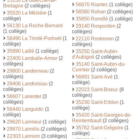
35130 La Guerche-de-
56670 Riantec
(1 collège)
Bretagne
(2 collèges)
56580 Rohan
(2 collèges)
35520 La Mézière
(1
collège)
35850 Romillé
(1 collège)
56130 La Roche-Bernard
29140 Rosporden
(2
(1 collège)
collèges)
56490 La Trinité-Porhoët
(1
22110 Rostrenen
(2
collège)
collèges)
35890 Laillé
(1 collège)
35250 Saint-Aubin-
d'Aubigné
(2 collèges)
22400 Lamballe-Armor
(2
collèges)
35140 Saint-Aubin-du-
Cormier
(2 collèges)
29800 Landerneau
(2
collèges)
56891 Saint-Avé
(1
collège)
29406 Landivisiau
(2
collèges)
22023 Saint-Brieuc
(8
collèges)
56607 Lanester
(3
collèges)
35230 Saint-Erblon
(1
collège)
56440 Languidic
(1
collège)
35420 Saint-Georges-de-
Reintembault
(2 collèges)
29620 Lanmeur
(1 collège)
35762 Saint-Grégoire
(1
29870 Lannilis
(2 collèges)
collège)
22303 Lannion
(3 collèges)