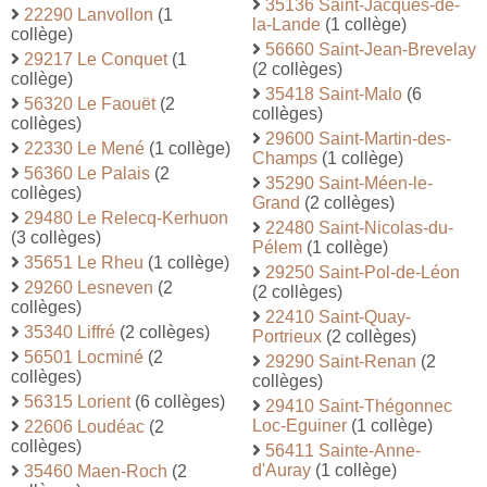
35136 Saint-Jacques-de-
22290 Lanvollon
(1
la-Lande
(1 collège)
collège)
56660 Saint-Jean-Brevelay
29217 Le Conquet
(1
(2 collèges)
collège)
35418 Saint-Malo
(6
56320 Le Faouët
(2
collèges)
collèges)
29600 Saint-Martin-des-
22330 Le Mené
(1 collège)
Champs
(1 collège)
56360 Le Palais
(2
35290 Saint-Méen-le-
collèges)
Grand
(2 collèges)
29480 Le Relecq-Kerhuon
22480 Saint-Nicolas-du-
(3 collèges)
Pélem
(1 collège)
35651 Le Rheu
(1 collège)
29250 Saint-Pol-de-Léon
29260 Lesneven
(2
(2 collèges)
collèges)
22410 Saint-Quay-
35340 Liffré
(2 collèges)
Portrieux
(2 collèges)
56501 Locminé
(2
29290 Saint-Renan
(2
collèges)
collèges)
56315 Lorient
(6 collèges)
29410 Saint-Thégonnec
Loc-Eguiner
(1 collège)
22606 Loudéac
(2
collèges)
56411 Sainte-Anne-
d'Auray
(1 collège)
35460 Maen-Roch
(2