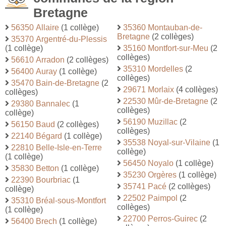
Bretagne
56350 Allaire
(1 collège)
35360 Montauban-de-
Bretagne
(2 collèges)
35370 Argentré-du-Plessis
(1 collège)
35160 Montfort-sur-Meu
(2
collèges)
56610 Arradon
(2 collèges)
35310 Mordelles
(2
56400 Auray
(1 collège)
collèges)
35470 Bain-de-Bretagne
(2
29671 Morlaix
(4 collèges)
collèges)
22530 Mûr-de-Bretagne
(2
29380 Bannalec
(1
collèges)
collège)
56190 Muzillac
(2
56150 Baud
(2 collèges)
collèges)
22140 Bégard
(1 collège)
35538 Noyal-sur-Vilaine
(1
22810 Belle-Isle-en-Terre
collège)
(1 collège)
56450 Noyalo
(1 collège)
35830 Betton
(1 collège)
35230 Orgères
(1 collège)
22390 Bourbriac
(1
35741 Pacé
(2 collèges)
collège)
22502 Paimpol
(2
35310 Bréal-sous-Montfort
collèges)
(1 collège)
22700 Perros-Guirec
(2
56400 Brech
(1 collège)