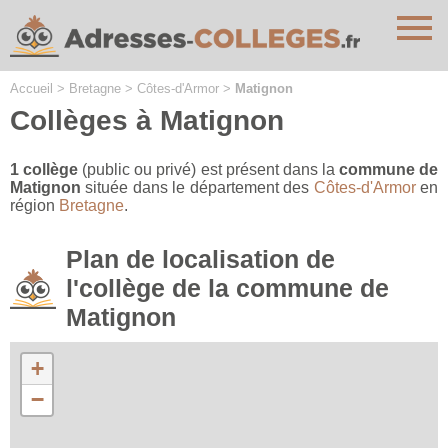
Cookies management panel
Accueil
>
Bretagne
>
Côtes-d'Armor
>
Matignon
Collèges à Matignon
1 collège
(public ou privé) est présent dans la
commune de
Matignon
située dans le département des
Côtes-d'Armor
en
région
Bretagne
.
Plan de localisation de
l'collège de la commune de
Matignon
+
−