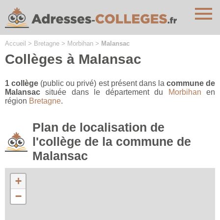
Cookies management panel
Accueil
>
Bretagne
>
Morbihan
>
Malansac
Collèges à Malansac
1 collège
(public ou privé) est présent dans la
commune de
Malansac
située dans le département du
Morbihan
en
région
Bretagne
.
Plan de localisation de
l'collège de la commune de
Malansac
+
−