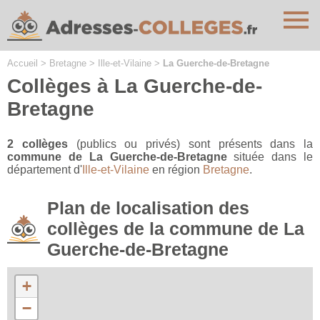
Cookies management panel
Accueil
>
Bretagne
>
Ille-et-Vilaine
>
La Guerche-de-Bretagne
Collèges à La Guerche-de-
Bretagne
2 collèges
(publics ou privés) sont présents dans la
commune de La Guerche-de-Bretagne
située dans le
département d'
Ille-et-Vilaine
en région
Bretagne
.
Plan de localisation des
collèges de la commune de La
Guerche-de-Bretagne
+
−