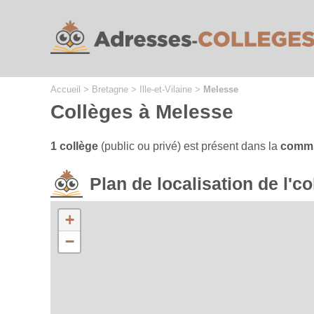
Cookies management panel
Accueil
>
Bretagne
>
Ille-et-Vilaine
>
Melesse
Collèges à Melesse
1 collège
(public ou privé) est présent dans la
commu
Plan de localisation de l'
+
−