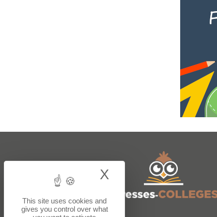
X
Hide cookie bann
This site uses cookies and
gives you control over what