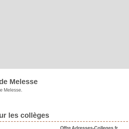
 de Melesse
ne Melesse.
r les collèges
Offre Adresses-Colleges.fr