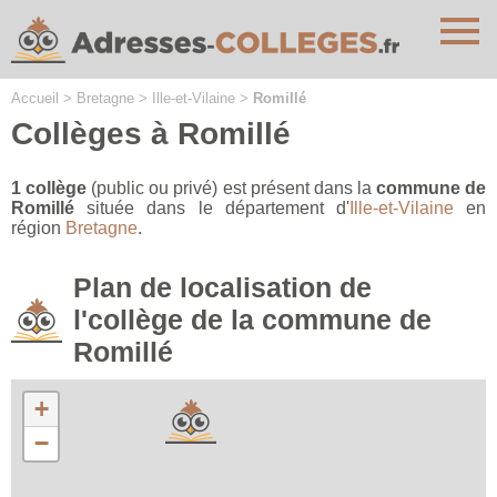
Cookies management panel
Accueil
>
Bretagne
>
Ille-et-Vilaine
>
Romillé
Collèges à Romillé
1 collège
(public ou privé) est présent dans la
commune de
Romillé
située dans le département d'
Ille-et-Vilaine
en
région
Bretagne
.
Plan de localisation de
l'collège de la commune de
Romillé
+
−