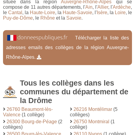
située dans la région
Auvergne-Rhône-Alpes
qui se
compose de 11 autres départements, l'
Ain
, l'
Allier
, l'
Ardèche
,
le
Cantal
, la
Haute-Loire
, la
Haute-Savoie
, l'
Isère
, la
Loire
, le
Puy-de-Dôme
, le
Rhône
et la
Savoie
.
Télécharger la liste des
adresses emails des collèges de la région Auvergne-
Rhône-Alpes.
Tous les collèges dans les
communes du département de
la Drôme
26760 Beaumont-lès-
26216 Montélimar
(5
Valence
(1 collège)
collèges)
26300 Bourg-de-Péage
(2
26750 Montmiral
(1
collèges)
collège)
26500 Bourg-lès-Valence
26110 Nyons
(1 collège)