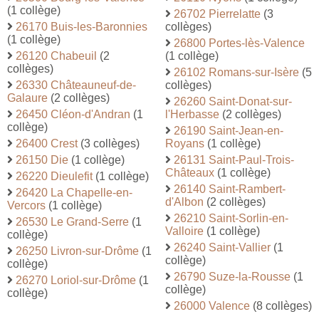
(1 collège)
26702 Pierrelatte
(3
26170 Buis-les-Baronnies
collèges)
(1 collège)
26800 Portes-lès-Valence
26120 Chabeuil
(2
(1 collège)
collèges)
26102 Romans-sur-Isère
(5
26330 Châteauneuf-de-
collèges)
Galaure
(2 collèges)
26260 Saint-Donat-sur-
26450 Cléon-d'Andran
(1
l'Herbasse
(2 collèges)
collège)
26190 Saint-Jean-en-
26400 Crest
(3 collèges)
Royans
(1 collège)
26150 Die
(1 collège)
26131 Saint-Paul-Trois-
Châteaux
(1 collège)
26220 Dieulefit
(1 collège)
26140 Saint-Rambert-
26420 La Chapelle-en-
d'Albon
(2 collèges)
Vercors
(1 collège)
26210 Saint-Sorlin-en-
26530 Le Grand-Serre
(1
Valloire
(1 collège)
collège)
26240 Saint-Vallier
(1
26250 Livron-sur-Drôme
(1
collège)
collège)
26790 Suze-la-Rousse
(1
26270 Loriol-sur-Drôme
(1
collège)
collège)
26000 Valence
(8 collèges)