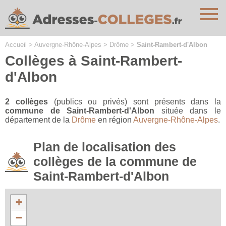
Cookies management panel
Accueil
>
Auvergne-Rhône-Alpes
>
Drôme
>
Saint-Rambert-d'Albon
Collèges à Saint-Rambert-
d'Albon
2 collèges
(publics ou privés) sont présents dans la
commune de Saint-Rambert-d'Albon
située dans le
département de la
Drôme
en région
Auvergne-Rhône-Alpes
.
Plan de localisation des
collèges de la commune de
Saint-Rambert-d'Albon
+
−