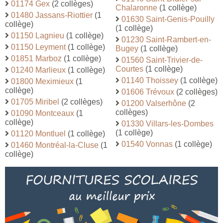
01174 Gex
(2 collèges)
Chalaronne
(1 collège)
01480 Jassans-Riottier
(1
01630 Saint-Genis-Pouilly
collège)
(1 collège)
01150 Lagnieu
(1 collège)
01230 Saint-Rambert-en-
01150 Leyment
(1 collège)
Bugey
(1 collège)
01851 Marboz
(1 collège)
01560 Saint-Trivier-de-
Courtes
(1 collège)
01240 Marlieux
(1 collège)
01140 Thoissey
(1 collège)
01800 Meximieux
(1
collège)
01606 Trévoux
(2 collèges)
01705 Miribel
(2 collèges)
01200 Valserhône
(2
collèges)
01090 Montceaux
(1
collège)
01330 Villars-les-Dombes
(1 collège)
01120 Montluel
(1 collège)
01540 Vonnas
(1 collège)
01460 Montréal-la-Cluse
(1
collège)