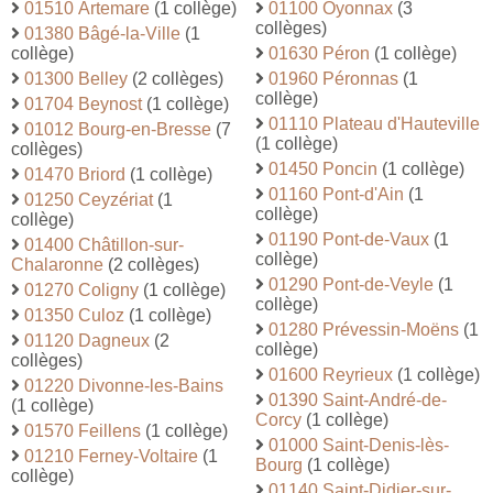
01510 Artemare
(1 collège)
01100 Oyonnax
(3
collèges)
01380 Bâgé-la-Ville
(1
collège)
01630 Péron
(1 collège)
01300 Belley
(2 collèges)
01960 Péronnas
(1
collège)
01704 Beynost
(1 collège)
01110 Plateau d'Hauteville
01012 Bourg-en-Bresse
(7
(1 collège)
collèges)
01450 Poncin
(1 collège)
01470 Briord
(1 collège)
01160 Pont-d'Ain
(1
01250 Ceyzériat
(1
collège)
collège)
01190 Pont-de-Vaux
(1
01400 Châtillon-sur-
collège)
Chalaronne
(2 collèges)
01290 Pont-de-Veyle
(1
01270 Coligny
(1 collège)
collège)
01350 Culoz
(1 collège)
01280 Prévessin-Moëns
(1
01120 Dagneux
(2
collège)
collèges)
01600 Reyrieux
(1 collège)
01220 Divonne-les-Bains
01390 Saint-André-de-
(1 collège)
Corcy
(1 collège)
01570 Feillens
(1 collège)
01000 Saint-Denis-lès-
01210 Ferney-Voltaire
(1
Bourg
(1 collège)
collège)
01140 Saint-Didier-sur-