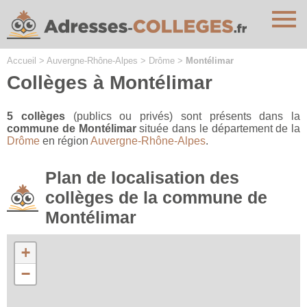
Cookies management panel
Accueil
>
Auvergne-Rhône-Alpes
>
Drôme
>
Montélimar
Collèges à Montélimar
5 collèges
(publics ou privés) sont présents dans la
commune de Montélimar
située dans le département de la
Drôme
en région
Auvergne-Rhône-Alpes
.
Plan de localisation des
collèges de la commune de
Montélimar
+
−