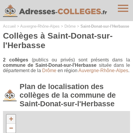
Cookies management panel
Accueil
>
Auvergne-Rhône-Alpes
>
Drôme
>
Saint-Donat-sur-l'Herbasse
Collèges à Saint-Donat-sur-
l'Herbasse
2 collèges
(publics ou privés) sont présents dans la
commune de Saint-Donat-sur-l'Herbasse
située dans le
département de la
Drôme
en région
Auvergne-Rhône-Alpes
.
Plan de localisation des
collèges de la commune de
Saint-Donat-sur-l'Herbasse
+
−