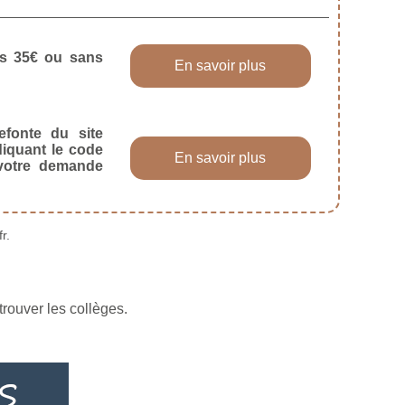
dès 35€ ou sans
En savoir plus
efonte du site
diquant le code
En savoir plus
 votre demande
r.
trouver les collèges.