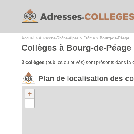
Cookies management panel
Accueil
>
Auvergne-Rhône-Alpes
>
Drôme
>
Bourg-de-Péage
Collèges à Bourg-de-Péage
2 collèges
(publics ou privés) sont présents dans la
Plan de localisation des 
+
−