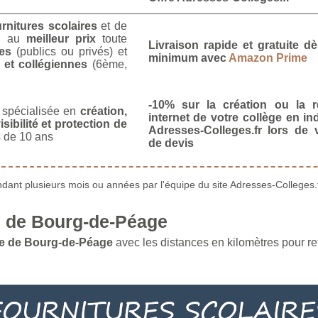
urnitures scolaires
et de
u
au
meilleur prix
toute
Livraison rapide et gratuite 
es
(publics ou privés) et
minimum avec
Amazon Prime
 et collégiennes
(6ème,
-10% sur la création ou la r
spécialisée en
création,
internet de votre collège en in
isibilité et protection de
Adresses-Colleges.fr lors de
 de 10 ans
de devis
ant plusieurs mois ou années par l'équipe du site Adresses-Colleges.f
 de Bourg-de-Péage
le de Bourg-de-Péage
avec les distances en kilomètres pour re