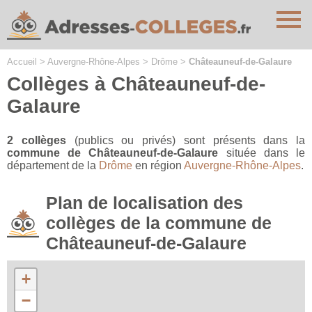
Cookies management panel
Accueil
>
Auvergne-Rhône-Alpes
>
Drôme
>
Châteauneuf-de-Galaure
Collèges à Châteauneuf-de-
Galaure
2 collèges
(publics ou privés) sont présents dans la
commune de Châteauneuf-de-Galaure
située dans le
département de la
Drôme
en région
Auvergne-Rhône-Alpes
.
Plan de localisation des
collèges de la commune de
Châteauneuf-de-Galaure
+
−