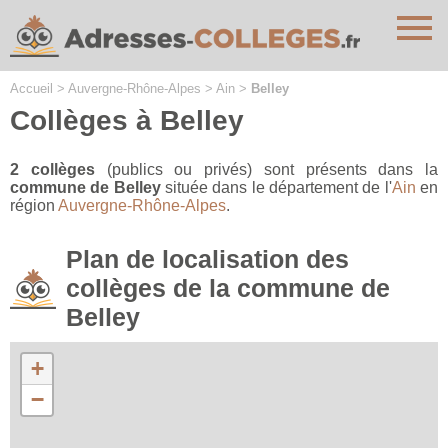
Cookies management panel
Accueil
>
Auvergne-Rhône-Alpes
>
Ain
>
Belley
Collèges à Belley
2 collèges
(publics ou privés) sont présents dans la
commune de Belley
située dans le département de l'
Ain
en
région
Auvergne-Rhône-Alpes
.
Plan de localisation des
collèges de la commune de
Belley
+
−