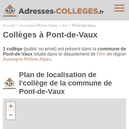
Cookies management panel
Accueil
>
Auvergne-Rhône-Alpes
>
Ain
>
Pont-de-Vaux
Collèges à Pont-de-Vaux
1 collège
(public ou privé) est présent dans la
commune de
Pont-de-Vaux
située dans le département de l'
Ain
en région
Auvergne-Rhône-Alpes
.
Plan de localisation de
l'collège de la commune de
Pont-de-Vaux
+
−