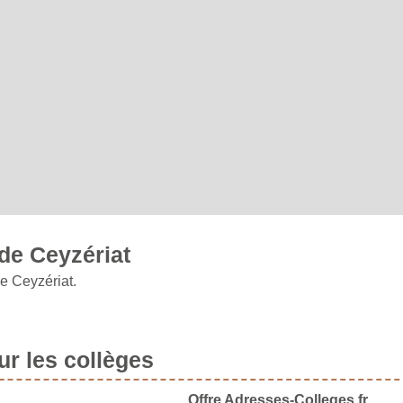
de Ceyzériat
e Ceyzériat.
r les collèges
Offre Adresses-Colleges.fr