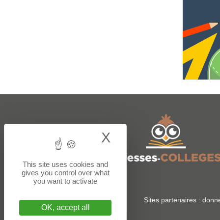
X
Hide cookie bann
This site uses cookies and
gives you control over what
you want to activate
Sites partenaires :
donne
OK, accept all