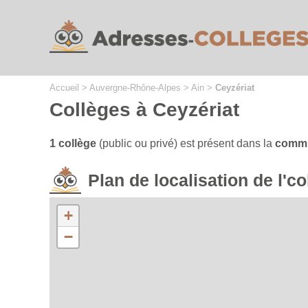
Cookies management panel
Accueil
>
Auvergne-Rhône-Alpes
>
Ain
>
Ceyzériat
Collèges à Ceyzériat
1 collège
(public ou privé) est présent dans la
commu
Plan de localisation de l'
+
−