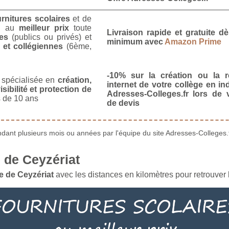
urnitures scolaires
et de
u
au
meilleur prix
toute
Livraison rapide et gratuite 
es
(publics ou privés) et
minimum avec
Amazon Prime
 et collégiennes
(6ème,
-10% sur la création ou la r
spécialisée en
création,
internet de votre collège en in
isibilité et protection de
Adresses-Colleges.fr lors de
 de 10 ans
de devis
ant plusieurs mois ou années par l'équipe du site Adresses-Colleges.f
 de Ceyzériat
e de Ceyzériat
avec les distances en kilomètres pour retrouver 