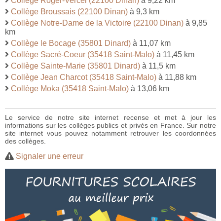
Collège Roger-Vercel (22100 Dinan)
à 9,22 km
Collège Broussais (22100 Dinan)
à 9,3 km
Collège Notre-Dame de la Victoire (22100 Dinan)
à 9,85
km
Collège le Bocage (35801 Dinard)
à 11,07 km
Collège Sacré-Coeur (35418 Saint-Malo)
à 11,45 km
Collège Sainte-Marie (35801 Dinard)
à 11,5 km
Collège Jean Charcot (35418 Saint-Malo)
à 11,88 km
Collège Moka (35418 Saint-Malo)
à 13,06 km
Le service de notre site internet recense et met à jour les
informations sur les collèges publics et privés en France. Sur notre
site internet vous pouvez notamment retrouver les coordonnées
des collèges.
Signaler une erreur