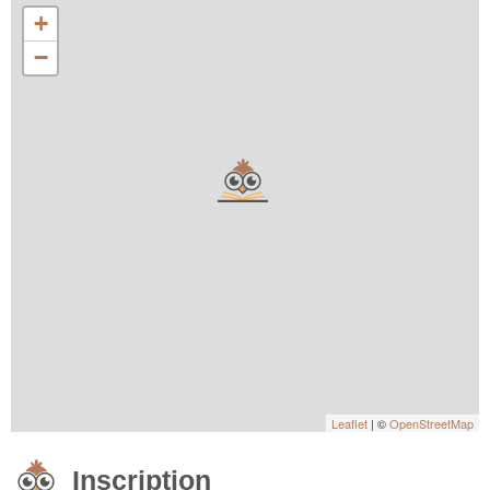
+
−
Leaflet
| ©
OpenStreetMap
Inscription