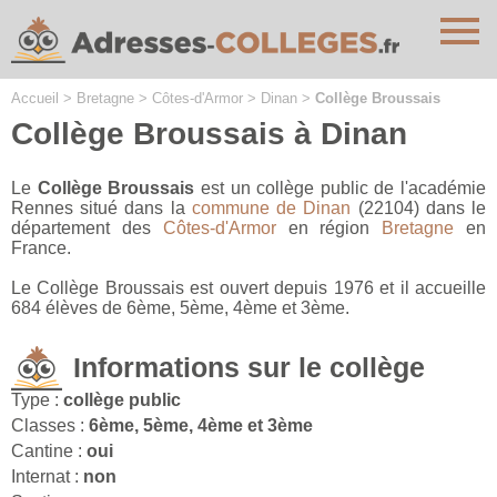
Cookies management panel
Accueil
>
Bretagne
>
Côtes-d'Armor
>
Dinan
>
Collège Broussais
Collège Broussais à Dinan
Le
Collège Broussais
est un collège public de l'académie
Rennes situé dans la
commune de Dinan
(22104) dans le
département des
Côtes-d'Armor
en région
Bretagne
en
France.
Le Collège Broussais est ouvert depuis 1976 et il accueille
684 élèves de 6ème, 5ème, 4ème et 3ème.
Informations sur le collège
Type :
collège public
Classes :
6ème, 5ème, 4ème et 3ème
Cantine :
oui
Internat :
non