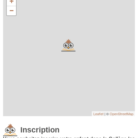
+
−
Leaflet
| ©
OpenStreetMap
Inscription