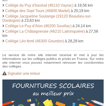
Collège du Puy d'Issolud (46110 Vayrac)
à 19,56 km
Collège des Sept Tours (46600 Martel)
à 20,19 km
Collège Jacqueline Soulange (19120 Beaulieu-sur-
Dordogne)
à 23,63 km
Collège Le Puy d'Alon (46200 Souillac)
à 24,14 km
Collège La Châtaigneraie (46210 Latronquière)
à 27,56
km
Collège Léo ferré (46300 Gourdon)
à 28,28 km
Le service de notre site internet recense et met à jour les
informations sur les collèges publics et privés en France. Sur notre
site internet vous pouvez notamment retrouver les coordonnées
des collèges.
Signaler une erreur