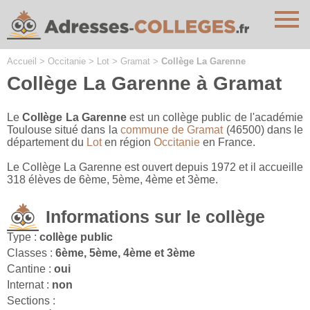
Cookies management panel
Accueil
>
Occitanie
>
Lot
>
Gramat
>
Collège La Garenne
Collège La Garenne à Gramat
Le
Collège La Garenne
est un collège public de l'académie
Toulouse situé dans la
commune de Gramat
(46500) dans le
département du
Lot
en région
Occitanie
en France.
Le Collège La Garenne est ouvert depuis 1972 et il accueille
318 élèves de 6ème, 5ème, 4ème et 3ème.
Informations sur le collège
Type :
collège public
Classes :
6ème, 5ème, 4ème et 3ème
Cantine :
oui
Internat :
non
Sections :