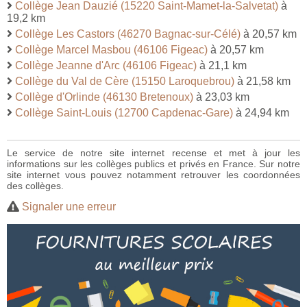
Collège Jean Dauzié (15220 Saint-Mamet-la-Salvetat)
à
19,2 km
Collège Les Castors (46270 Bagnac-sur-Célé)
à 20,57 km
Collège Marcel Masbou (46106 Figeac)
à 20,57 km
Collège Jeanne d'Arc (46106 Figeac)
à 21,1 km
Collège du Val de Cère (15150 Laroquebrou)
à 21,58 km
Collège d'Orlinde (46130 Bretenoux)
à 23,03 km
Collège Saint-Louis (12700 Capdenac-Gare)
à 24,94 km
Le service de notre site internet recense et met à jour les
informations sur les collèges publics et privés en France. Sur notre
site internet vous pouvez notamment retrouver les coordonnées
des collèges.
Signaler une erreur