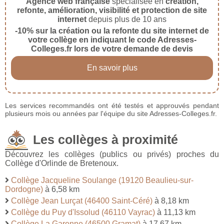
Agence web française
spécialisée en
création,
refonte, amélioration, visibilité et protection de site
internet
depuis plus de 10 ans
-10% sur la création ou la refonte du site internet de
votre collège en indiquant le code Adresses-
Colleges.fr lors de votre demande de devis
En savoir plus
Les services recommandés ont été testés et approuvés pendant
plusieurs mois ou années par l'équipe du site Adresses-Colleges.fr.
Les collèges à proximité
Découvrez les collèges (publics ou privés) proches du
Collège d'Orlinde de Bretenoux.
Collège Jacqueline Soulange (19120 Beaulieu-sur-
Dordogne)
à 6,58 km
Collège Jean Lurçat (46400 Saint-Céré)
à 8,18 km
Collège du Puy d'Issolud (46110 Vayrac)
à 11,13 km
Collège La Garenne (46500 Gramat)
à 17,67 km