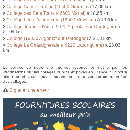
Collège Sainte-Hélène (46500 Gramat)
à 17,88 km
Collège des Sept Tours (46600 Martel)
à 18,65 km
Collège Léon Dautrement (19500 Meyssac)
à 19,6 km
Collège Jeanne d'Arc (19320 Argentat-sur-Dordogne)
à
21,04 km
Collège (19320 Argentat-sur-Dordogne)
à 21,31 km
Collège La Châtaigneraie (46210 Latronquière)
à 23,03
km
Le service de notre site internet recense et met à jour les
informations sur les collèges publics et privés en France. Sur notre
site internet vous pouvez notamment retrouver les coordonnées
des collèges.
Signaler une erreur