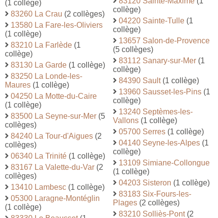
83120 Sainte-Maxime
(1
(1 collège)
collège)
83260 La Crau
(2 collèges)
04220 Sainte-Tulle
(1
13580 La Fare-les-Oliviers
collège)
(1 collège)
13657 Salon-de-Provence
83210 La Farlède
(1
(5 collèges)
collège)
83112 Sanary-sur-Mer
(1
83130 La Garde
(1 collège)
collège)
83250 La Londe-les-
84390 Sault
(1 collège)
Maures
(1 collège)
13960 Sausset-les-Pins
(1
04250 La Motte-du-Caire
collège)
(1 collège)
13240 Septèmes-les-
83500 La Seyne-sur-Mer
(5
Vallons
(1 collège)
collèges)
05700 Serres
(1 collège)
84240 La Tour-d'Aigues
(2
04140 Seyne-les-Alpes
(1
collèges)
collège)
06340 La Trinité
(1 collège)
13109 Simiane-Collongue
83167 La Valette-du-Var
(2
(1 collège)
collèges)
04203 Sisteron
(1 collège)
13410 Lambesc
(1 collège)
83183 Six-Fours-les-
05300 Laragne-Montéglin
Plages
(2 collèges)
(1 collège)
83210 Solliès-Pont
(2