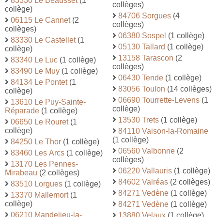
83330 Le Beausset
(1
collèges)
collège)
84706 Sorgues
(4
06115 Le Cannet
(2
collèges)
collèges)
06380 Sospel
(1 collège)
83330 Le Castellet
(1
05130 Tallard
(1 collège)
collège)
13158 Tarascon
(2
83340 Le Luc
(1 collège)
collèges)
83490 Le Muy
(1 collège)
06430 Tende
(1 collège)
84134 Le Pontet
(1
83056 Toulon
(14 collèges)
collège)
06690 Tourrette-Levens
(1
13610 Le Puy-Sainte-
collège)
Réparade
(1 collège)
13530 Trets
(1 collège)
06650 Le Rouret
(1
collège)
84110 Vaison-la-Romaine
(1 collège)
84250 Le Thor
(1 collège)
06560 Valbonne
(2
83460 Les Arcs
(1 collège)
collèges)
13170 Les Pennes-
06220 Vallauris
(1 collège)
Mirabeau
(2 collèges)
84602 Valréas
(2 collèges)
83510 Lorgues
(1 collège)
84271 Vedène
(1 collège)
13370 Mallemort
(1
collège)
84271 Vedène
(1 collège)
06210 Mandelieu-la-
13880 Velaux
(1 collège)