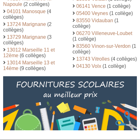
Napoule
(2 collèges)
06141 Vence
(1 collège)
04101 Manosque
(4
05400 Veynes
(1 collège)
collèges)
83550 Vidauban
(1
13724 Marignane
(2
collège)
collèges)
06270 Villeneuve-Loubet
13729 Marignane
(3
(1 collège)
collèges)
83560 Vinon-sur-Verdon
(1
13012 Marseille 11 et
collège)
12ème
(6 collèges)
13743 Vitrolles
(4 collèges)
13014 Marseille 13 et
04130 Volx
(1 collège)
14ème
(9 collèges)