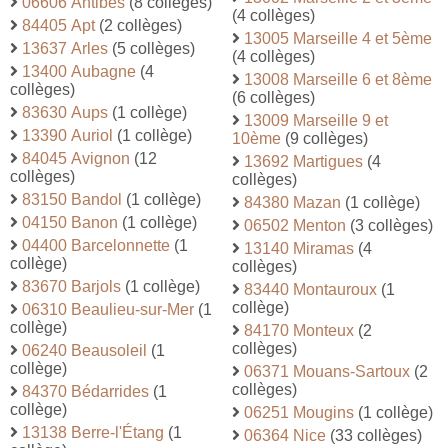
06606 Antibes
(8 collèges)
(4 collèges)
84405 Apt
(2 collèges)
13005 Marseille 4 et 5ème
13637 Arles
(5 collèges)
(4 collèges)
13400 Aubagne
(4
13008 Marseille 6 et 8ème
collèges)
(6 collèges)
83630 Aups
(1 collège)
13009 Marseille 9 et
13390 Auriol
(1 collège)
10ème
(9 collèges)
84045 Avignon
(12
13692 Martigues
(4
collèges)
collèges)
83150 Bandol
(1 collège)
84380 Mazan
(1 collège)
04150 Banon
(1 collège)
06502 Menton
(3 collèges)
04400 Barcelonnette
(1
13140 Miramas
(4
collège)
collèges)
83670 Barjols
(1 collège)
83440 Montauroux
(1
collège)
06310 Beaulieu-sur-Mer
(1
collège)
84170 Monteux
(2
collèges)
06240 Beausoleil
(1
collège)
06371 Mouans-Sartoux
(2
collèges)
84370 Bédarrides
(1
collège)
06251 Mougins
(1 collège)
13138 Berre-l'Étang
(1
06364 Nice
(33 collèges)