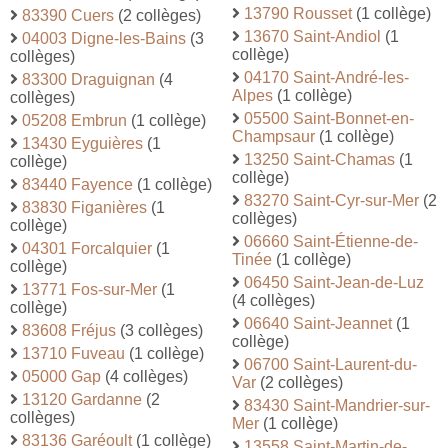
13790 Rousset
(1 collège)
83390 Cuers
(2 collèges)
13670 Saint-Andiol
(1
04003 Digne-les-Bains
(3
collège)
collèges)
04170 Saint-André-les-
83300 Draguignan
(4
Alpes
(1 collège)
collèges)
05500 Saint-Bonnet-en-
05208 Embrun
(1 collège)
Champsaur
(1 collège)
13430 Eyguières
(1
13250 Saint-Chamas
(1
collège)
collège)
83440 Fayence
(1 collège)
83270 Saint-Cyr-sur-Mer
(2
83830 Figanières
(1
collèges)
collège)
06660 Saint-Étienne-de-
04301 Forcalquier
(1
Tinée
(1 collège)
collège)
06450 Saint-Jean-de-Luz
13771 Fos-sur-Mer
(1
(4 collèges)
collège)
06640 Saint-Jeannet
(1
83608 Fréjus
(3 collèges)
collège)
13710 Fuveau
(1 collège)
06700 Saint-Laurent-du-
05000 Gap
(4 collèges)
Var
(2 collèges)
13120 Gardanne
(2
83430 Saint-Mandrier-sur-
collèges)
Mer
(1 collège)
83136 Garéoult
(1 collège)
13558 Saint-Martin-de-