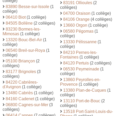
collège)
83191 Ollioules
(2
83890 Besse-sur-Issole
(1
collèges)
collège)
04700 Oraison
(1 collège)
06410 Biot
(1 collège)
84106 Orange
(4 collèges)
84505 Bollène
(2 collèges)
13660 Orgon
(1 collège)
83230 Bormes-les-
06580 Pégomas
(1
Mimosas
(1 collège)
collège)
13320 Bouc-Bel-Air
(1
13330 Pélissanne
(1
collège)
collège)
06540 Breil-sur-Roya
(1
84210 Pernes-les-
collège)
Fontaines
(1 collège)
05100 Briançon
(2
84120 Pertuis
(2 collèges)
collèges)
06530 Peymeinade
(1
83177 Brignoles
(3
collège)
collèges)
13860 Peyrolles-en-
84220 Cabrières-
Provence
(1 collège)
d'Avignon
(1 collège)
13380 Plan-de-Cuques
(1
13480 Cabriès
(1 collège)
collège)
84160 Cadenet
(1 collège)
13110 Port-de-Bouc
(2
06800 Cagnes-sur-Mer
(3
collèges)
collèges)
13518 Port-Saint-Louis-du-
06414 Cannes
(7 collèges)