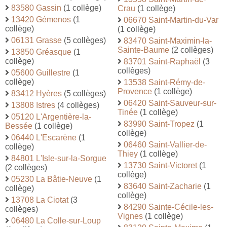
83580 Gassin
(1 collège)
Crau
(1 collège)
13420 Gémenos
(1
06670 Saint-Martin-du-Var
collège)
(1 collège)
06131 Grasse
(5 collèges)
83470 Saint-Maximin-la-
Sainte-Baume
(2 collèges)
13850 Gréasque
(1
collège)
83701 Saint-Raphaël
(3
collèges)
05600 Guillestre
(1
collège)
13538 Saint-Rémy-de-
Provence
(1 collège)
83412 Hyères
(5 collèges)
06420 Saint-Sauveur-sur-
13808 Istres
(4 collèges)
Tinée
(1 collège)
05120 L'Argentière-la-
83990 Saint-Tropez
(1
Bessée
(1 collège)
collège)
06440 L'Escarène
(1
06460 Saint-Vallier-de-
collège)
Thiey
(1 collège)
84801 L'Isle-sur-la-Sorgue
13730 Saint-Victoret
(1
(2 collèges)
collège)
05230 La Bâtie-Neuve
(1
83640 Saint-Zacharie
(1
collège)
collège)
13708 La Ciotat
(3
84290 Sainte-Cécile-les-
collèges)
Vignes
(1 collège)
06480 La Colle-sur-Loup