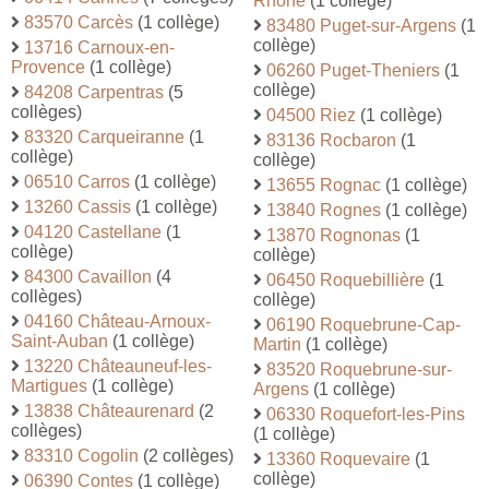
Rhone
(1 collège)
83570 Carcès
(1 collège)
83480 Puget-sur-Argens
(1
collège)
13716 Carnoux-en-
Provence
(1 collège)
06260 Puget-Theniers
(1
collège)
84208 Carpentras
(5
collèges)
04500 Riez
(1 collège)
83320 Carqueiranne
(1
83136 Rocbaron
(1
collège)
collège)
06510 Carros
(1 collège)
13655 Rognac
(1 collège)
13260 Cassis
(1 collège)
13840 Rognes
(1 collège)
04120 Castellane
(1
13870 Rognonas
(1
collège)
collège)
84300 Cavaillon
(4
06450 Roquebillière
(1
collèges)
collège)
04160 Château-Arnoux-
06190 Roquebrune-Cap-
Saint-Auban
(1 collège)
Martin
(1 collège)
13220 Châteauneuf-les-
83520 Roquebrune-sur-
Martigues
(1 collège)
Argens
(1 collège)
13838 Châteaurenard
(2
06330 Roquefort-les-Pins
collèges)
(1 collège)
83310 Cogolin
(2 collèges)
13360 Roquevaire
(1
collège)
06390 Contes
(1 collège)