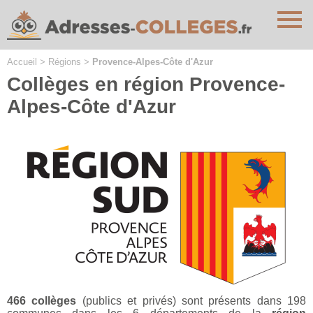
Cookies management panel
Accueil
>
Régions
>
Provence-Alpes-Côte d'Azur
Collèges en région Provence-
Alpes-Côte d'Azur
466 collèges
(publics et privés) sont présents dans 198