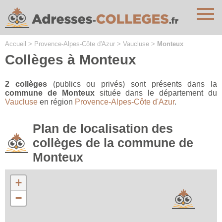
Cookies management panel
Accueil
>
Provence-Alpes-Côte d'Azur
>
Vaucluse
>
Monteux
Collèges à Monteux
2 collèges
(publics ou privés) sont présents dans la
commune de Monteux
située dans le département du
Vaucluse
en région
Provence-Alpes-Côte d'Azur
.
Plan de localisation des
collèges de la commune de
Monteux
+
−