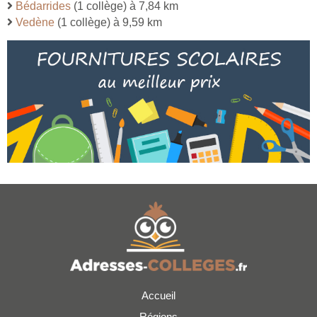
Bédarrides
(1 collège) à 7,84 km
Vedène
(1 collège) à 9,59 km
Accueil
Régions