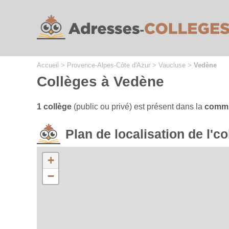
Cookies management panel
Accueil
>
Provence-Alpes-Côte d'Azur
>
Vaucluse
>
Vedène
Collèges à Vedène
1 collège
(public ou privé) est présent dans la
commu
Plan de localisation de l'
+
−