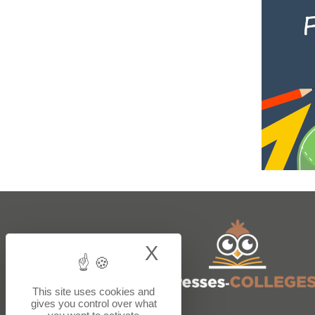
X
Hide cookie bann
This site uses cookies and
gives you control over what