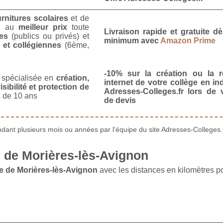
urnitures scolaires
et de
u
au
meilleur prix
toute
Livraison rapide et gratuite 
es
(publics ou privés) et
minimum avec
Amazon Prime
 et collégiennes
(6ème,
-10% sur la création ou la r
spécialisée en
création,
internet de votre collège en in
isibilité et protection de
Adresses-Colleges.fr lors de
 de 10 ans
de devis
ant plusieurs mois ou années par l'équipe du site Adresses-Colleges.f
 de Morières-lès-Avignon
e de Morières-lès-Avignon
avec les distances en kilomètres po