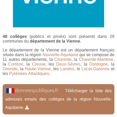
48 collèges
(publics et privés) sont présents dans 29
communes du
département de la Vienne
.
Le département de la Vienne est un département français
située dans la région
Nouvelle-Aquitaine
qui se compose de
11 autres départements, la
Charente
, la
Charente-Maritime
,
la
Corrèze
, la
Creuse
, les
Deux-Sèvres
, la
Dordogne
, la
Gironde
, la
Haute-Vienne
, les
Landes
, le
Lot-et-Garonne
et
les
Pyrénées-Atlantiques
.
Télécharger la liste des
adresses emails des collèges de la région Nouvelle-
Aquitaine.