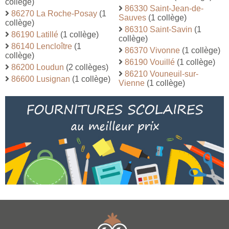
collège)
86330 Saint-Jean-de-
86270 La Roche-Posay
(1
Sauves
(1 collège)
collège)
86310 Saint-Savin
(1
86190 Latillé
(1 collège)
collège)
86140 Lencloître
(1
86370 Vivonne
(1 collège)
collège)
86190 Vouillé
(1 collège)
86200 Loudun
(2 collèges)
86210 Vouneuil-sur-
86600 Lusignan
(1 collège)
Vienne
(1 collège)