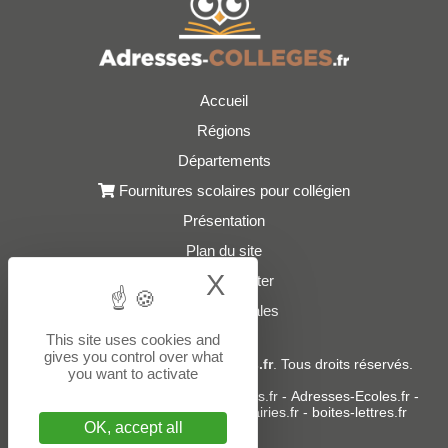
Accueil
Régions
Départements
Fournitures scolaires pour collégien
Présentation
Plan du site
X
Hide cookie bann
Nous contacter
Mentions légales
This site uses cookies and
gives you control over what
© 2021 - 2026
Adresses-Colleges.fr
. Tous droits réservés.
you want to activate
Sites partenaires :
donneespubliques.fr
-
Adresses-Ecoles.fr
-
Adresses-Lycees.fr
-
Adresses-Mairies.fr
-
boites-lettres.fr
OK, accept all