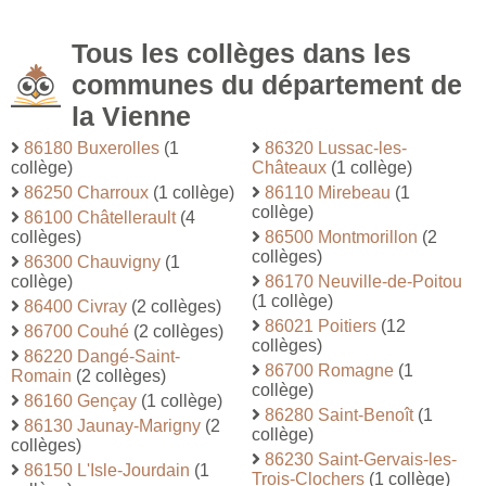
Tous les collèges dans les
communes du département de
la Vienne
86180 Buxerolles
(1
86320 Lussac-les-
collège)
Châteaux
(1 collège)
86250 Charroux
(1 collège)
86110 Mirebeau
(1
collège)
86100 Châtellerault
(4
collèges)
86500 Montmorillon
(2
collèges)
86300 Chauvigny
(1
collège)
86170 Neuville-de-Poitou
(1 collège)
86400 Civray
(2 collèges)
86021 Poitiers
(12
86700 Couhé
(2 collèges)
collèges)
86220 Dangé-Saint-
86700 Romagne
(1
Romain
(2 collèges)
collège)
86160 Gençay
(1 collège)
86280 Saint-Benoît
(1
86130 Jaunay-Marigny
(2
collège)
collèges)
86230 Saint-Gervais-les-
86150 L'Isle-Jourdain
(1
Trois-Clochers
(1 collège)