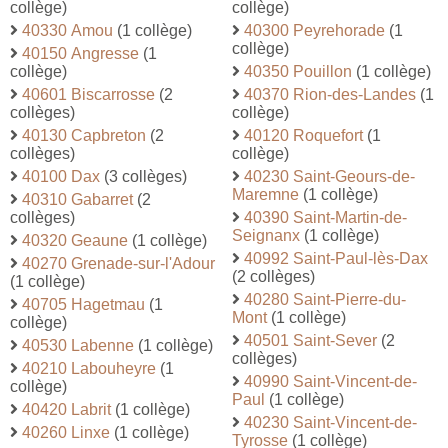
collège)
collège)
40330 Amou
(1 collège)
40300 Peyrehorade
(1
collège)
40150 Angresse
(1
collège)
40350 Pouillon
(1 collège)
40601 Biscarrosse
(2
40370 Rion-des-Landes
(1
collèges)
collège)
40130 Capbreton
(2
40120 Roquefort
(1
collèges)
collège)
40100 Dax
(3 collèges)
40230 Saint-Geours-de-
Maremne
(1 collège)
40310 Gabarret
(2
collèges)
40390 Saint-Martin-de-
Seignanx
(1 collège)
40320 Geaune
(1 collège)
40992 Saint-Paul-lès-Dax
40270 Grenade-sur-l'Adour
(2 collèges)
(1 collège)
40280 Saint-Pierre-du-
40705 Hagetmau
(1
Mont
(1 collège)
collège)
40501 Saint-Sever
(2
40530 Labenne
(1 collège)
collèges)
40210 Labouheyre
(1
40990 Saint-Vincent-de-
collège)
Paul
(1 collège)
40420 Labrit
(1 collège)
40230 Saint-Vincent-de-
40260 Linxe
(1 collège)
Tyrosse
(1 collège)