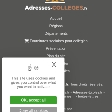
Accueil
Régions
Départements
Fournitures scolaires pour collégien
Présentation
Plan du site
X
Hide cookie bann
Nous contacter
Mentions légales
This site uses cookies and
gives you control over what
© 2021 - 2026
Adresses-Colleges.fr
. Tous droits réservés.
you want to activate
Sites partenaires :
donneespubliques.fr
-
Adresses-Ecoles.fr
-
Adresses-Lycees.fr
-
Adresses-Mairies.fr
-
boites-lettres.fr
OK, accept all
Un service édité par
Deny all cookies