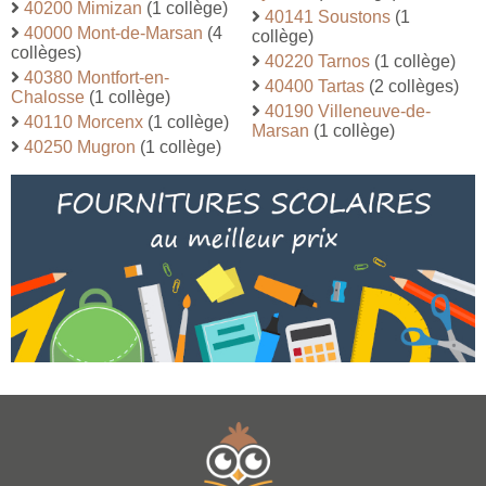
40200 Mimizan
(1 collège)
40141 Soustons
(1
40000 Mont-de-Marsan
(4
collège)
collèges)
40220 Tarnos
(1 collège)
40380 Montfort-en-
40400 Tartas
(2 collèges)
Chalosse
(1 collège)
40190 Villeneuve-de-
40110 Morcenx
(1 collège)
Marsan
(1 collège)
40250 Mugron
(1 collège)