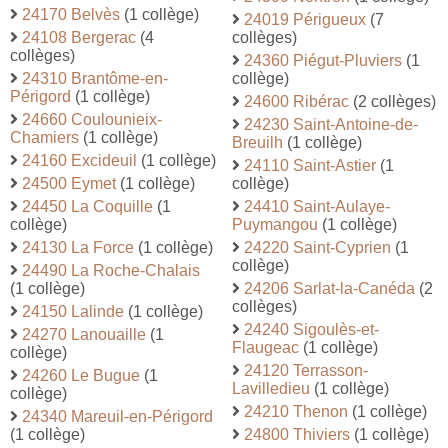
24170 Belvès
(1 collège)
24019 Périgueux
(7
24108 Bergerac
(4
collèges)
collèges)
24360 Piégut-Pluviers
(1
24310 Brantôme-en-
collège)
Périgord
(1 collège)
24600 Ribérac
(2 collèges)
24660 Coulounieix-
24230 Saint-Antoine-de-
Chamiers
(1 collège)
Breuilh
(1 collège)
24160 Excideuil
(1 collège)
24110 Saint-Astier
(1
24500 Eymet
(1 collège)
collège)
24450 La Coquille
(1
24410 Saint-Aulaye-
collège)
Puymangou
(1 collège)
24130 La Force
(1 collège)
24220 Saint-Cyprien
(1
collège)
24490 La Roche-Chalais
(1 collège)
24206 Sarlat-la-Canéda
(2
collèges)
24150 Lalinde
(1 collège)
24240 Sigoulès-et-
24270 Lanouaille
(1
Flaugeac
(1 collège)
collège)
24120 Terrasson-
24260 Le Bugue
(1
Lavilledieu
(1 collège)
collège)
24210 Thenon
(1 collège)
24340 Mareuil-en-Périgord
(1 collège)
24800 Thiviers
(1 collège)