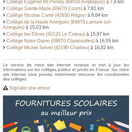
Collège Eugénie de Pomey (69550 Amplepuis)
à 7,4 km
Collège Sainte-Marie (69470 Cours)
à 7,81 km
Collège Nicolas Conté (42630 Régny)
à 8,64 km
Collège de la Haute Azergues (69870 Lamure-sur-
Azergues)
à 15,03 km
Collège les Etines (42125 Le Coteau)
à 15,97 km
Collège Notre-Dame (69870 Claveisolles)
à 16,55 km
Collège Michel Servet (42190 Charlieu)
à 16,82 km
Le service de notre site internet recense et met à jour les
informations sur les collèges publics et privés en France. Sur notre
site internet vous pouvez notamment retrouver les coordonnées
des collèges.
Signaler une erreur