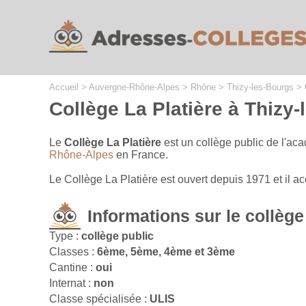
Cookies management panel
Accueil
>
Auvergne-Rhône-Alpes
>
Rhône
>
Thizy-les-Bourgs
>
Collège La Platière à Thizy
Le
Collège La Platière
est un collège public de l'ac
Rhône-Alpes
en France.
Le Collège La Platière est ouvert depuis 1971 et il 
Informations sur le collège
Type :
collège public
Classes :
6ème, 5ème, 4ème et 3ème
Cantine :
oui
Internat :
non
Classe spécialisée :
ULIS