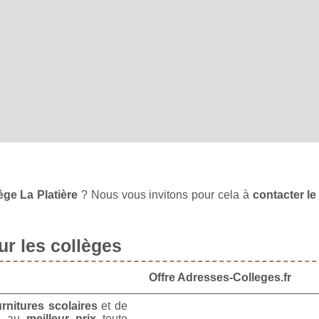
ège La Platière
? Nous vous invitons pour cela à
contacter le
r les collèges
Offre Adresses-Colleges.fr
urnitures scolaires
et de
u
au
meilleur prix
toute