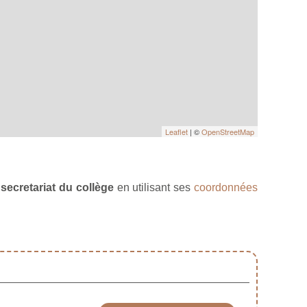
Leaflet
| ©
OpenStreetMap
 secretariat du collège
en utilisant ses
coordonnées