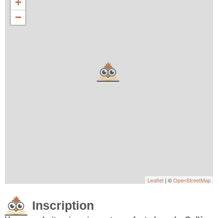
+
−
Leaflet
| ©
OpenStreetMap
Inscription