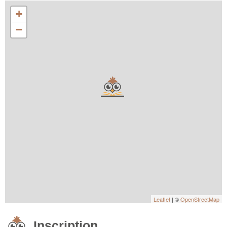
+
−
Leaflet
| ©
OpenStreetMap
Inscription