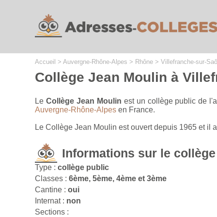
Cookies management panel
Accueil
>
Auvergne-Rhône-Alpes
>
Rhône
>
Villefranche-sur-Sa
Collège Jean Moulin à Ville
Le
Collège Jean Moulin
est un collège public de l
Auvergne-Rhône-Alpes
en France.
Le Collège Jean Moulin est ouvert depuis 1965 et il
Informations sur le collège
Type :
collège public
Classes :
6ème, 5ème, 4ème et 3ème
Cantine :
oui
Internat :
non
Sections :