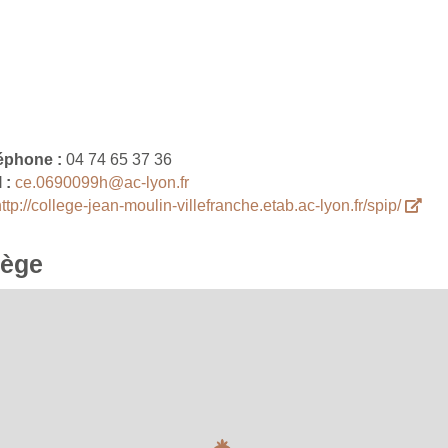
éphone :
04 74 65 37 36
 :
ce.0690099h@ac-lyon.fr
ttp://college-jean-moulin-villefranche.etab.ac-lyon.fr/spip/
lège