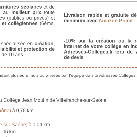
urnitures scolaires
et de
u
au
meilleur prix
toute
Livraison rapide et gratuite 
es
(publics ou privés) et
minimum avec
Amazon Prime
 et collégiennes
(6ème,
-10% sur la création ou la r
spécialisée en
création,
internet de votre collège en in
isibilité et protection de
Adresses-Colleges.fr lors de
 de 10 ans
de devis
ant plusieurs mois ou années par l'équipe du site Adresses-Colleges.f
du Collège Jean Moulin de Villefranche-sur-Saône.
aône)
à 0,78 km
e-sur-Saône)
à 1,04 km
1,06 km