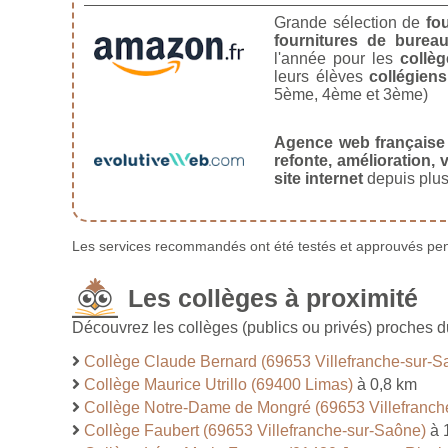
Grande sélection de
fo
fournitures de burea
l'année pour les
collèg
leurs élèves
collégiens
5ème, 4ème et 3ème)
Agence web française
refonte, amélioration, v
site internet
depuis plus
Les services recommandés ont été testés et approuvés pend
Les collèges à proximité
Découvrez les collèges (publics ou privés) proches 
Collège Claude Bernard (69653 Villefranche-sur-S
Collège Maurice Utrillo (69400 Limas)
à 0,8 km
Collège Notre-Dame de Mongré (69653 Villefranch
Collège Faubert (69653 Villefranche-sur-Saône)
à 