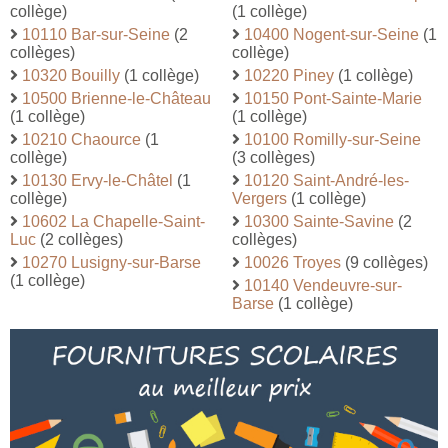
collège)
(1 collège)
10110 Bar-sur-Seine
(2
10400 Nogent-sur-Seine
(1
collèges)
collège)
10320 Bouilly
(1 collège)
10220 Piney
(1 collège)
10500 Brienne-le-Château
10150 Pont-Sainte-Marie
(1 collège)
(1 collège)
10210 Chaource
(1
10100 Romilly-sur-Seine
collège)
(3 collèges)
10130 Ervy-le-Châtel
(1
10120 Saint-André-les-
collège)
Vergers
(1 collège)
10602 La Chapelle-Saint-
10300 Sainte-Savine
(2
Luc
(2 collèges)
collèges)
10270 Lusigny-sur-Barse
10026 Troyes
(9 collèges)
(1 collège)
10140 Vendeuvre-sur-
Barse
(1 collège)