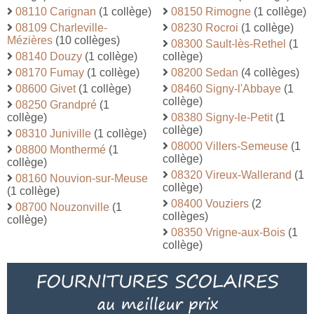
08110 Carignan
(1 collège)
08150 Rimogne
(1 collège)
08109 Charleville-
08230 Rocroi
(1 collège)
Mézières
(10 collèges)
08300 Sault-lès-Rethel
(1
08140 Douzy
(1 collège)
collège)
08170 Fumay
(1 collège)
08200 Sedan
(4 collèges)
08600 Givet
(1 collège)
08460 Signy-l'Abbaye
(1
collège)
08250 Grandpré
(1
collège)
08380 Signy-le-Petit
(1
collège)
08310 Juniville
(1 collège)
08000 Villers-Semeuse
(1
08800 Monthermé
(1
collège)
collège)
08320 Vireux-Wallerand
(1
08160 Nouvion-sur-Meuse
collège)
(1 collège)
08400 Vouziers
(2
08700 Nouzonville
(1
collèges)
collège)
08350 Vrigne-aux-Bois
(1
collège)