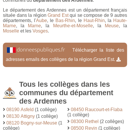
communes du
département des Ardennes
.
Le département des Ardennes est un département français
située dans la région
Grand Est
qui se compose de 9 autres
départements, l'
Aube
, le
Bas-Rhin
, le
Haut-Rhin
, la
Haute-
Marne
, la
Marne
, la
Meurthe-et-Moselle
, la
Meuse
, la
Moselle
et les
Vosges
.
Télécharger la liste des
adresses emails des collèges de la région Grand Est.
Tous les collèges dans les
communes du département
des Ardennes
08190 Asfeld
(1 collège)
08450 Raucourt-et-Flaba
(1 collège)
08130 Attigny
(1 collège)
08300 Rethel
(2 collèges)
08120 Bogny-sur-Meuse
(1
collège)
08500 Revin
(1 collège)