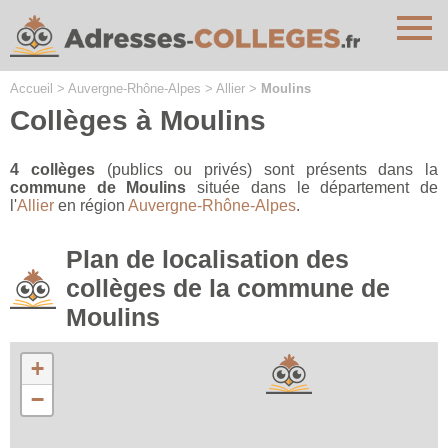
Cookies management panel
Accueil
>
Auvergne-Rhône-Alpes
>
Allier
>
Moulins
Collèges à Moulins
4 collèges
(publics ou privés) sont présents dans la
commune de Moulins
située dans le département de
l'
Allier
en région
Auvergne-Rhône-Alpes
.
Plan de localisation des
collèges de la commune de
Moulins
+
−