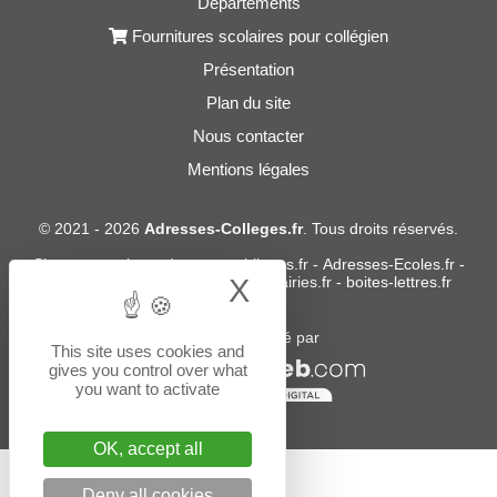
Départements
Fournitures scolaires pour collégien
Présentation
Plan du site
Nous contacter
Mentions légales
© 2021 - 2026
Adresses-Colleges.fr
. Tous droits réservés.
Sites partenaires :
donneespubliques.fr
-
Adresses-Ecoles.fr
-
Adresses-Lycees.fr
-
Adresses-Mairies.fr
-
boites-lettres.fr
X
Hide cookie bann
Un service édité par
This site uses cookies and
gives you control over what
you want to activate
OK, accept all
Deny all cookies