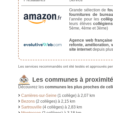
Grande sélection de
fo
fournitures de burea
l'année pour les
collèg
leurs élèves
collégiens
5ème, 4ème et 3ème)
Agence web française
refonte, amélioration, v
site internet
depuis plus
Les services recommandés ont été testés et approuvés pend
Les communes à proximité 
Découvrez les
communes les plus proches de celle
Carrières-sur-Seine
(1 collège) à 2,07 km
Bezons
(2 collèges) à 2,15 km
Sartrouville
(4 collèges) à 2,83 km
Montesson
(2 collèges) à 3,18 km