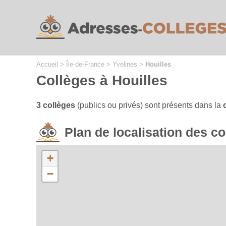
Cookies management panel
Accueil
>
Île-de-France
>
Yvelines
>
Houilles
Collèges à Houilles
3 collèges
(publics ou privés) sont présents dans la
Plan de localisation des c
+
−