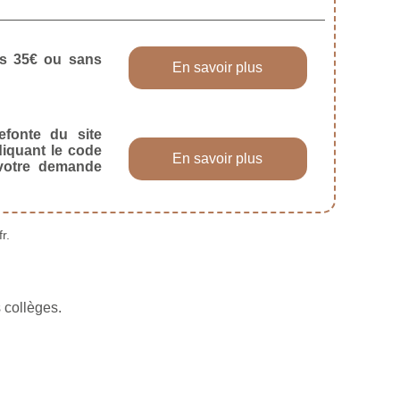
dès 35€ ou sans
En savoir plus
efonte du site
diquant le code
En savoir plus
 votre demande
r.
 collèges.