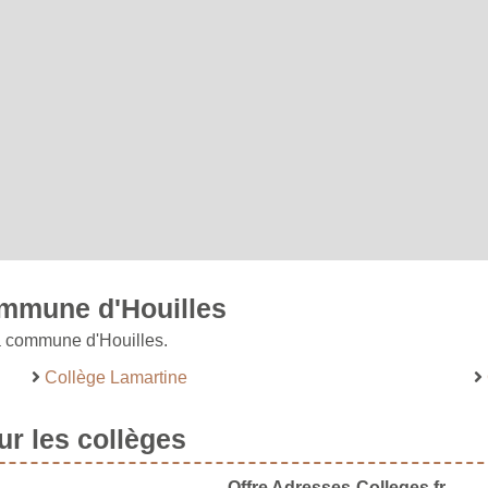
ommune d'Houilles
la commune d'Houilles.
Collège Lamartine
r les collèges
Offre Adresses-Colleges.fr