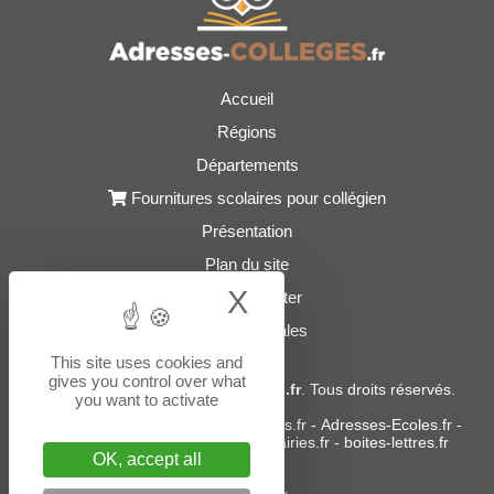
Accueil
Régions
Départements
Fournitures scolaires pour collégien
Présentation
Plan du site
X
Hide cookie bann
Nous contacter
Mentions légales
This site uses cookies and
gives you control over what
© 2021 - 2026
Adresses-Colleges.fr
. Tous droits réservés.
you want to activate
Sites partenaires :
donneespubliques.fr
-
Adresses-Ecoles.fr
-
Adresses-Lycees.fr
-
Adresses-Mairies.fr
-
boites-lettres.fr
OK, accept all